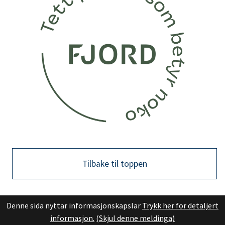
Tilbake til toppen
Denne sida nyttar informasjonskapslar
Trykk her for detaljert
informasjon.
(Skjul denne meldinga)