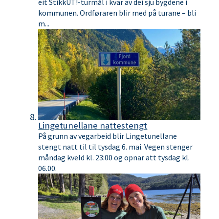
eit StikkUT!-turmål i kvar av dei sju bygdene i
kommunen. Ordføraren blir med på turane – bli
m...
Lingetunellane nattestengt
På grunn av vegarbeid blir Lingetunellane
stengt natt til til tysdag 6. mai. Vegen stenger
måndag kveld kl. 23:00 og opnar att tysdag kl.
06.00.