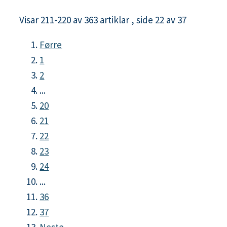
Visar
211-220
av
363
artiklar ,
side
22
av
37
Førre
1
2
...
20
21
22
23
24
...
36
37