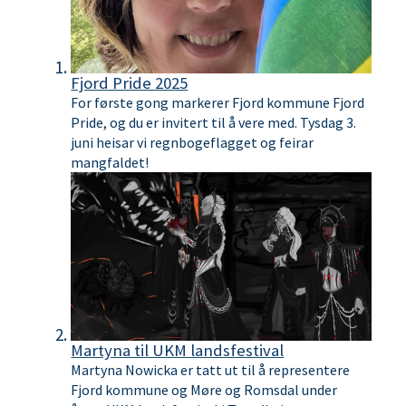
n
e
Fjord Pride 2025
For første gong markerer Fjord kommune Fjord
Pride, og du er invitert til å vere med. Tysdag 3.
juni heisar vi regnbogeflagget og feirar
mangfaldet!
Martyna til UKM landsfestival
Martyna Nowicka er tatt ut til å representere
Fjord kommune og Møre og Romsdal under