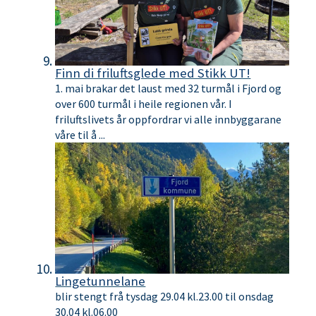
Finn di friluftsglede med Stikk UT!
1. mai brakar det laust med 32 turmål i Fjord og
over 600 turmål i heile regionen vår. I
friluftslivets år oppfordrar vi alle innbyggarane
våre til å ...
Lingetunnelane
blir stengt frå tysdag 29.04 kl.23.00 til onsdag
30.04 kl.06.00