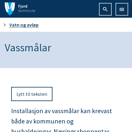
F
j
D
Vatn og avløp
o
u
Vassmålar
r
e
d
r
k
h
o
Lytt til teksten
e
m
r
Installasjon av vassmålar kan krevast
m
både av kommunen og
:
u
hushaldningar. Næringsabonnentar