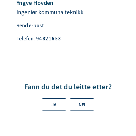
Yngve Hovden
Ingeniør kommunalteknikk
t
Send e-post
i
Telefon
94 82 16 53
l
Y
n
g
v
e
Fann du det du leitte etter?
H
o
JA
NEI
v
d
e
n