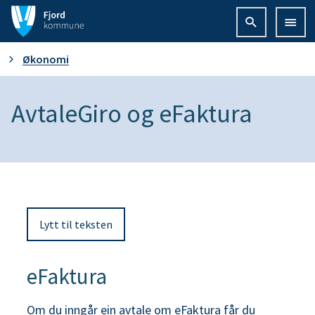
F
j
D
Økonomi
o
u
AvtaleGiro og eFaktura
r
e
d
r
k
h
o
Lytt til teksten
e
m
r
m
eFaktura
:
u
Om du inngår ein avtale om eFaktura får du