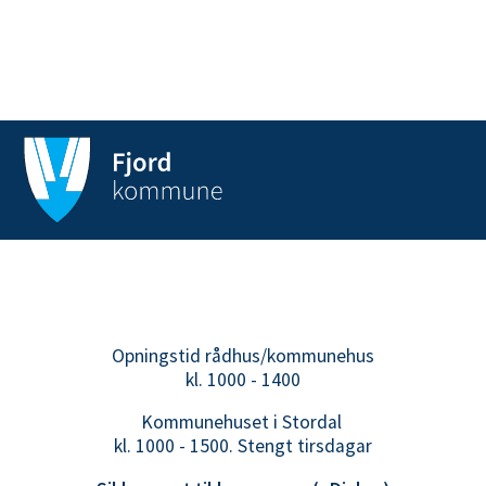
g
e
t
K
u
n
d
e
m
o
t
t
Opningstid rådhus/kommunehus
a
kl. 1000 - 1400
k
Kommunehuset i Stordal
kl. 1000 - 1500. Stengt tirsdagar