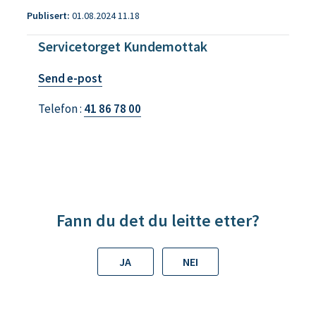
Publisert
01.08.2024 11.18
Servicetorget Kundemottak
t
Send e-post
i
Telefon
41 86 78 00
l
S
e
r
v
i
Fann du det du leitte etter?
c
e
JA
NEI
t
o
r