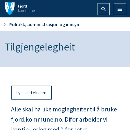
F
j
D
Politikk, administrasjon og innsyn
o
u
Tilgjengelegheit
r
e
d
r
k
h
o
Lytt til teksten
e
m
r
Alle skal ha like moglegheiter til å bruke
m
fjord.kommune.no. Difor arbeider vi
:
u
kontinuerleg med å forbetre