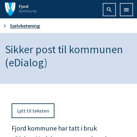
F
j
D
Sjølvbetening
o
u
Sikker post til kommunen
r
e
(eDialog)
d
r
k
h
o
e
m
Lytt til teksten
r
m
Fjord kommune har tatt i bruk
:
u