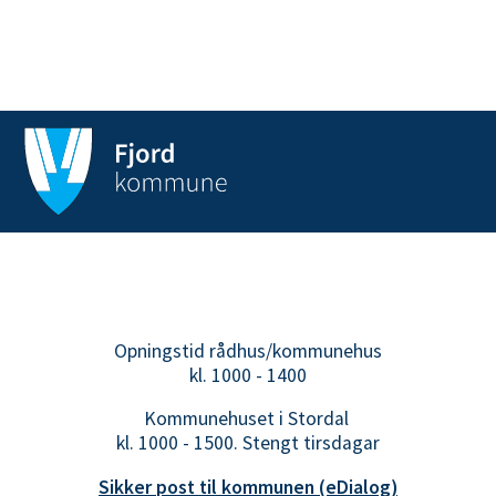
d
e
g
a
a
r
d
Opningstid rådhus/kommunehus
kl. 1000 - 1400
Kommunehuset i Stordal
kl. 1000 - 1500. Stengt tirsdagar
Sikker post til kommunen (eDialog)