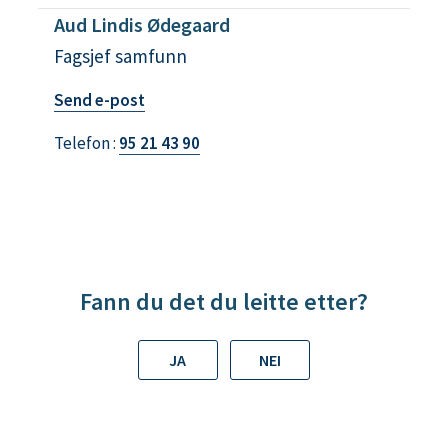
Aud Lindis Ødegaard
Fagsjef samfunn
t
Send e-post
i
Telefon
95 21 43 90
l
A
u
d
L
i
Fann du det du leitte etter?
n
d
JA
NEI
i
s
Ø