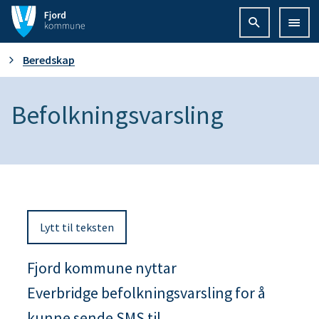
F
j
D
Beredskap
o
u
Befolkningsvarsling
r
e
d
r
k
h
o
Lytt til teksten
e
m
r
Fjord kommune nyttar
m
Everbridge befolkningsvarsling for å
:
u
kunne sende SMS til