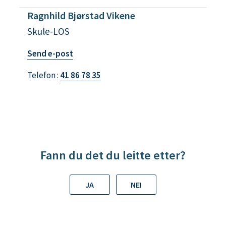
Ragnhild Bjørstad Vikene
Skule-LOS
t
Send e-post
i
Telefon
41 86 78 35
l
R
a
g
n
h
Fann du det du leitte etter?
i
l
JA
NEI
d
B
j