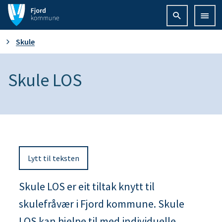
F
j
D
Skule
o
u
Skule LOS
r
e
d
r
k
h
o
Lytt til teksten
e
m
r
Skule LOS er eit tiltak knytt til
m
skulefråvær i Fjord kommune. Skule
:
u
LOS kan hjelpe til med individuelle