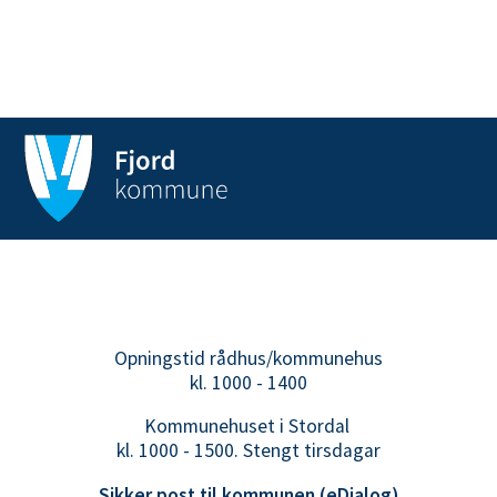
ø
r
s
t
a
d
V
i
k
e
n
e
Opningstid rådhus/kommunehus
kl. 1000 - 1400
Kommunehuset i Stordal
kl. 1000 - 1500. Stengt tirsdagar
Sikker post til kommunen (eDialog)