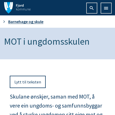
F
j
D
Barnehage og skule
o
u
MOT i ungdomsskulen
r
e
d
r
k
h
o
Lytt til teksten
e
m
r
Skulane ønskjer, saman med MOT, å
m
vere ein ungdoms- og samfunnsbyggar
:
u
ved å styrke ungdomen sitt eige mot og