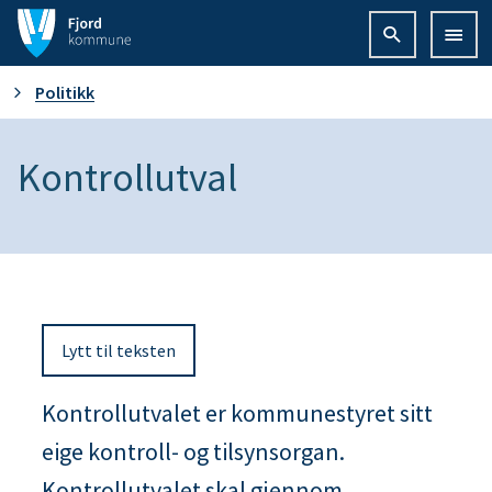
F
j
D
Politikk
o
u
Kontrollutval
r
e
d
r
k
h
o
Lytt til teksten
e
m
r
Kontrollutvalet er kommunestyret sitt
m
eige kontroll- og tilsynsorgan.
:
u
Kontrollutvalet skal gjennom