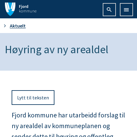
F
j
D
Aktuelt
o
u
Høyring av ny arealdel
r
e
d
r
k
h
o
Lytt til teksten
e
m
r
Fjord kommune har utarbeidd forslag til
m
ny arealdel av kommuneplanen og
:
u
sender dette til høyring og offentleg