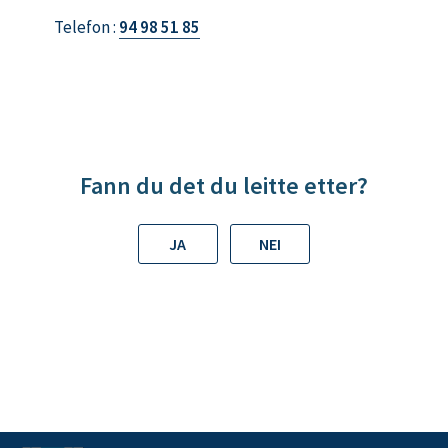
i
Telefon
94 98 51 85
l
M
a
r
t
i
Fann du det du leitte etter?
n
H
JA
NEI
o
v
e