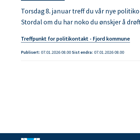
m
r
Torsdag 8. januar treff du vår nye politi
u
Stordal om du har noko du ønskjer å drøfte 
:
n
Treffpunkt for politikontakt - Fjord kommune
e
Publisert
07.01.2026 08.00
Sist endra
07.01.2026 08.00