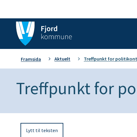
F
j
o
D
Aktuelt
Treffpunkt for politiko
Framsida
r
u
d
Treffpunkt for po
e
k
r
o
h
m
Lytt til teksten
e