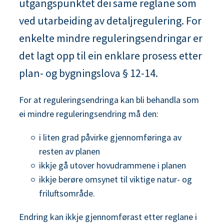
utgangspunktet dei same reglane som
n
ved utarbeiding av detaljregulering. For
e
enkelte mindre reguleringsendringar er
det lagt opp til ein enklare prosess etter
plan- og bygningslova § 12-14.
For at reguleringsendringa kan bli behandla som
ei mindre reguleringsendring må den:
i liten grad påvirke gjennomføringa av
resten av planen
ikkje gå utover hovudrammene i planen
ikkje berøre omsynet til viktige natur- og
friluftsområde.
Endring kan ikkje gjennomførast etter reglane i