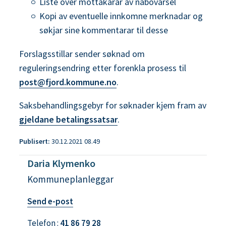
Liste over mottakarar av nabovarsel
Kopi av eventuelle innkomne merknadar og
søkjar sine kommentarar til desse
Forslagsstillar sender søknad om
reguleringsendring etter forenkla prosess til
post@fjord.kommune.no
.
Saksbehandlingsgebyr for søknader kjem fram av
gjeldane betalingssatsar
.
Publisert
30.12.2021 08.49
Daria Klymenko
Kommuneplanleggar
t
Send e-post
i
Telefon
41 86 79 28