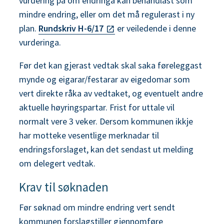
vurdering på om endringa kan behandlast som
mindre endring, eller om det må regulerast i ny
plan.
Rundskriv H-6/17
er veiledende i denne
vurderinga.
Før det kan gjerast vedtak skal saka føreleggast
mynde og eigarar/festarar av eigedomar som
vert direkte råka av vedtaket, og eventuelt andre
aktuelle høyringspartar. Frist for uttale vil
normalt vere 3 veker. Dersom kommunen ikkje
har motteke vesentlige merknadar til
endringsforslaget, kan det sendast ut melding
om delegert vedtak.
Krav til søknaden
Før søknad om mindre endring vert sendt
kommunen forslagstiller gjennomføre