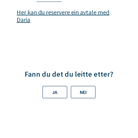
l
D
Her kan du reservere ein avtale med
a
Daria
r
i
a
K
l
y
Fann du det du leitte etter?
m
e
JA
NEI
n
k
o