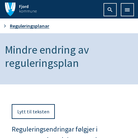
F
j
D
Reguleringsplanar
o
u
Mindre endring av
r
e
reguleringsplan
d
r
k
h
o
e
m
Lytt til teksten
r
m
Reguleringsendringar følgjer i
:
u