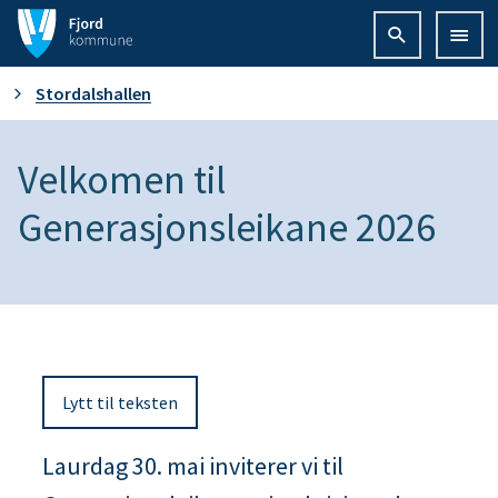
F
j
D
Stordalshallen
o
u
Velkomen til
r
e
Generasjonsleikane 2026
d
r
k
h
o
e
m
Lytt til teksten
r
m
Laurdag 30. mai inviterer vi til
:
u