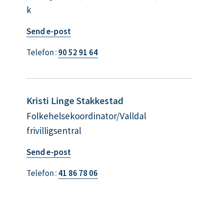
k
t
Send e-post
i
Telefon
90 52 91 64
l
B
j
ø
Kristi Linge Stakkestad
r
Folkehelsekoordinator/Valldal
g
frivilligsentral
J
a
t
Send e-post
c
i
Telefon
41 86 78 06
o
l
b
K
s
r
e
i