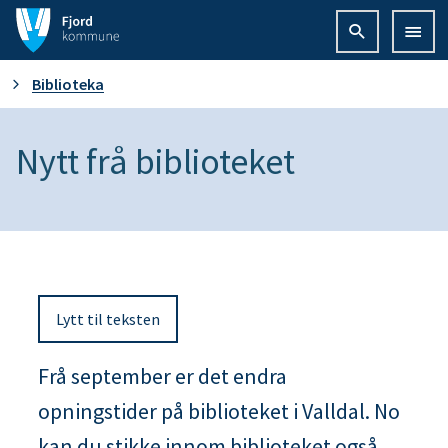
F
j
D
Biblioteka
o
u
Nytt frå biblioteket
r
e
d
r
k
h
o
Lytt til teksten
e
m
r
Frå september er det endra
m
opningstider på biblioteket i Valldal. No
:
u
kan du stikke innom biblioteket også