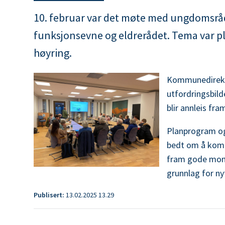
m
r
10. februar var det møte med ungdomsrå
u
funksjonsevne og eldrerådet. Tema var p
:
n
høyring.
e
Kommunedirektø
utfordringsbild
blir annleis fr
Planprogram og
bedt om å kome
fram gode mome
grunnlag for ny
Publisert
13.02.2025 13.29