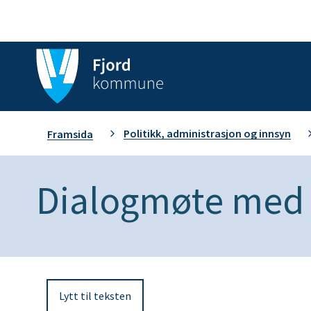
F
j
o
D
Politikk, administrasjon og innsyn
Framsida
r
u
d
Dialogmøte med
e
k
r
o
h
m
Lytt til teksten
e