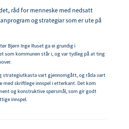
det, råd for menneske med nedsatt
lanprogram og strategiar som er ute på
r Bjørn Inge Ruset ga ei grundig i
et som kommunen står i, og var tydleg på at ting
amover.
 strategiutkasta vart gjennomgått, og råda vart
 med skriftlege innspel i etterkant. Det kom
nt og konstruktive spørsmål, som gir godt
ttige innspel.