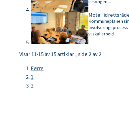
sesongen ...
Møte i idrettsråd
Kommuneplanen sin 
involveringsprosess 
vi skal arbeid...
Visar
11-15
av
15
artiklar ,
side
2
av
2
Førre
1
2