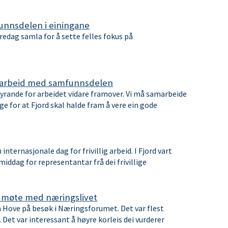
unnsdelen i einingane
redag samla for å sette felles fokus på
re arbeid med samfunnsdelen
yrande for arbeidet vidare framover. Vi må samarbeide
ge for at Fjord skal halde fram å vere ein gode
internasjonale dag for frivillig arbeid. I Fjord vart
ddag for representantar frå dei frivillige
 møte med næringslivet
va Hove på besøk i Næringsforumet. Det var flest
r. Det var interessant å høyre korleis dei vurderer