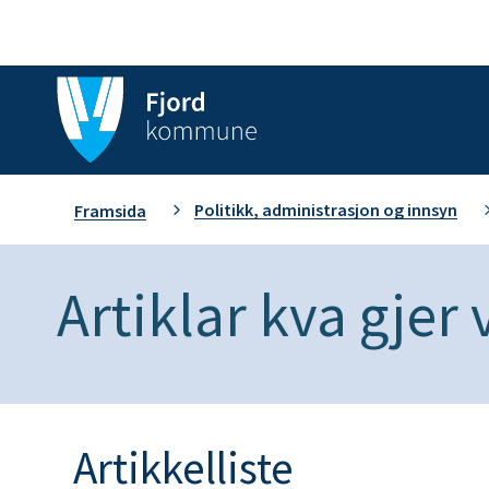
F
j
o
D
Politikk, administrasjon og innsyn
Framsida
r
u
d
Artiklar kva gjer 
e
k
r
o
h
m
Artikkelliste
e