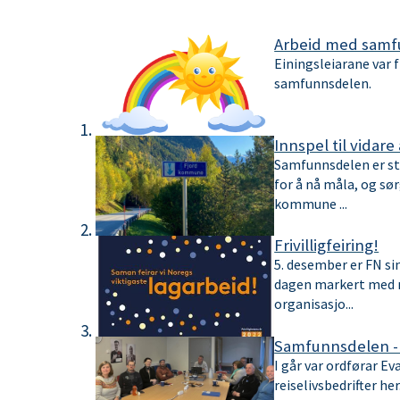
m
r
u
Arbeid med samf
Einingsleiarane var f
:
n
samfunnsdelen.
e
Innspel til vida
Samfunnsdelen er st
for å nå måla, og sør
kommune ...
Frivilligfeiring!
5. desember er FN sin 
dagen markert med mi
organisasjo...
Samfunnsdelen -
I går var ordførar E
reiselivsbedrifter he