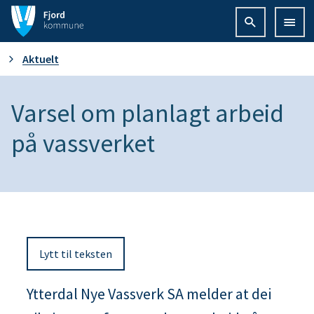
F
j
D
Aktuelt
o
u
Varsel om planlagt arbeid
r
e
på vassverket
d
r
k
h
o
e
m
Lytt til teksten
r
m
Ytterdal Nye Vassverk SA melder at dei
:
u