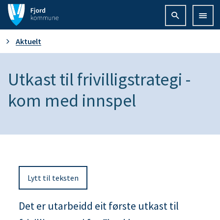
F
j
D
Aktuelt
o
u
Utkast til frivilligstrategi -
r
e
kom med innspel
d
r
k
h
o
e
m
Lytt til teksten
r
m
Det er utarbeidd eit første utkast til
:
u