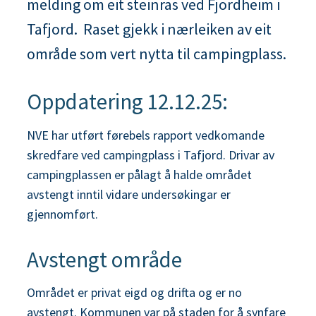
melding om eit steinras ved Fjordheim i
n
Tafjord. Raset gjekk i nærleiken av eit
e
område som vert nytta til campingplass.
Oppdatering 12.12.25:
NVE har utført førebels rapport vedkomande
skredfare ved campingplass i Tafjord. Drivar av
campingplassen er pålagt å halde området
avstengt inntil vidare undersøkingar er
gjennomført.
Avstengt område
Området er privat eigd og drifta og er no
avstengt. Kommunen var på staden for å synfare