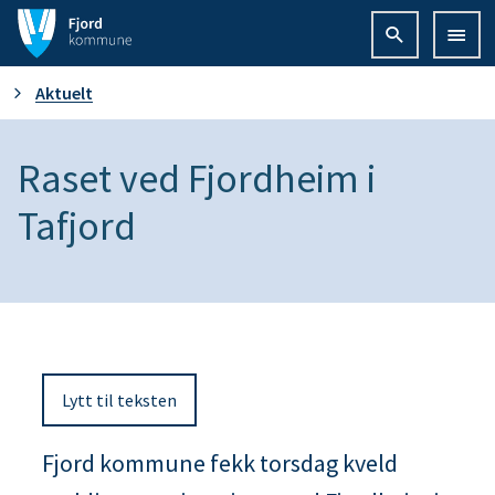
F
j
D
Aktuelt
o
u
Raset ved Fjordheim i
r
e
Tafjord
d
r
k
h
o
e
m
Lytt til teksten
r
m
Fjord kommune fekk torsdag kveld
:
u