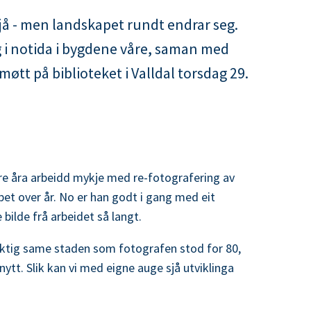
 sjå - men landskapet rundt endrar seg.
og i notida i bygdene våre, saman med
tt på biblioteket i Valldal torsdag 29.
e åra arbeidd mykje med re-fotografering av
pet over år. No er han godt i gang med eit
 bilde frå arbeidet så langt.
aktig same staden som fotografen stod for 80,
ytt. Slik kan vi med eigne auge sjå utviklinga