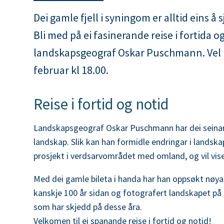
m
r
Dei gamle fjell i syningom er alltid eins å
u
Bli med på ei fasinerande reise i fortida 
:
n
landskapsgeograf Oskar Puschmann. Vel mø
e
februar kl 18.00.
Reise i fortid og notid
Landskapsgeograf Oskar Puschmann har dei seinar
landskap. Slik kan han formidle endringar i landska
prosjekt i verdsarvområdet med omland, og vil vise
Med dei gamle bileta i handa har han oppsøkt nøy
kanskje 100 år sidan og fotografert landskapet på n
som har skjedd på desse åra.
Velkomen til ei spanande reise i fortid og notid!