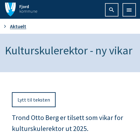
F
j
D
Aktuelt
o
u
Kulturskulerektor - ny vikar
r
e
d
r
k
h
o
Lytt til teksten
e
m
r
Trond Otto Berg er tilsett som vikar for
m
kulturskulerektor ut 2025.
:
u