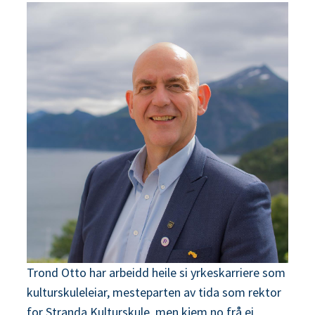
n
e
Trond Otto har arbeidd heile si yrkeskarriere som
kulturskuleleiar, mesteparten av tida som rektor
for Stranda Kulturskule, men kjem no frå ei