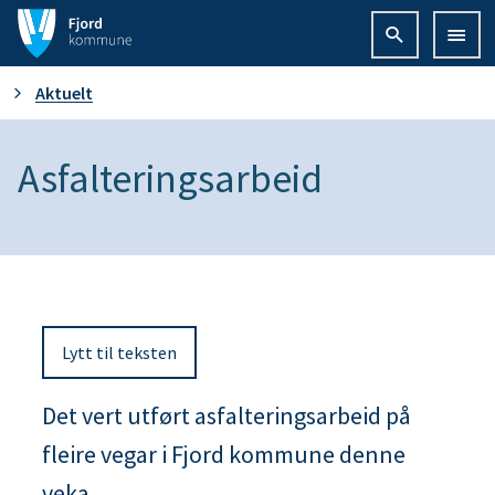
F
j
D
Aktuelt
o
u
Asfalteringsarbeid
r
e
d
r
k
h
o
Lytt til teksten
e
m
r
Det vert utført asfalteringsarbeid på
m
fleire vegar i Fjord kommune denne
:
u
veka.