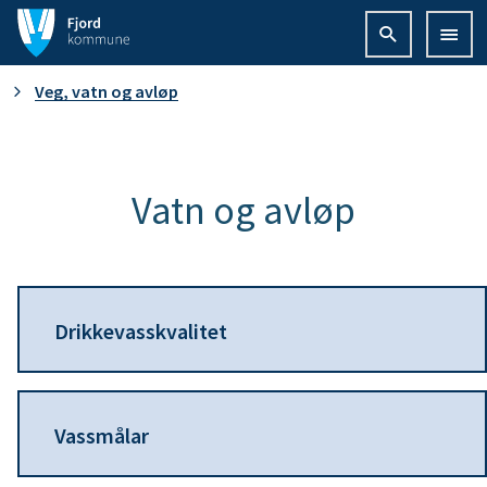
F
j
D
Veg, vatn og avløp
o
u
r
e
Vatn og avløp
d
r
k
h
o
Drikkevasskvalitet
e
m
r
m
Vassmålar
:
u