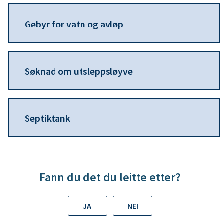
n
Gebyr for vatn og avløp
e
Søknad om utsleppsløyve
Septiktank
Fann du det du leitte etter?
JA
NEI