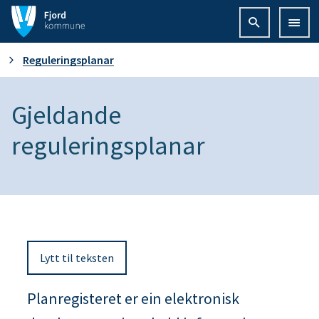
F
j
D
Reguleringsplanar
o
u
Gjeldande
r
e
reguleringsplanar
d
r
k
h
o
e
m
Lytt til teksten
r
m
Planregisteret er ein elektronisk
:
u