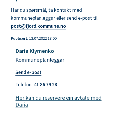
Har du spørsmål, ta kontakt med
kommuneplanleggar eller send e-post til
post@fjord.kommune.no
Publisert
12.07.2022 13.00
Daria Klymenko
Kommuneplanleggar
t
Send e-post
i
Telefon
41 86 79 28
l
D
Her kan du reservere ein avtale med
a
Daria
r
i
a