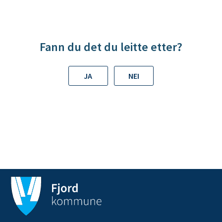
K
l
y
Fann du det du leitte etter?
m
e
JA
NEI
n
k
o