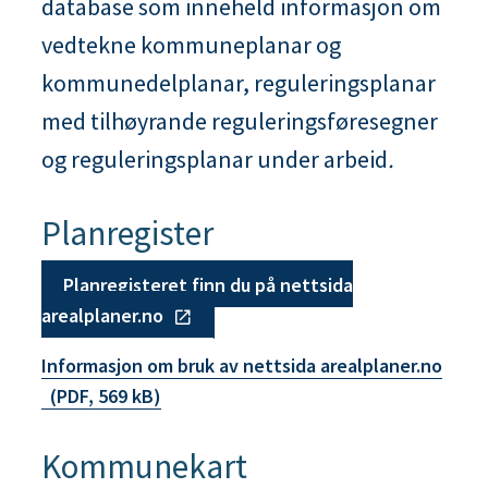
database som inneheld informasjon om
n
vedtekne kommuneplanar og
e
kommunedelplanar, reguleringsplanar
med tilhøyrande reguleringsføresegner
og reguleringsplanar under arbeid
.
Planregister
Planregisteret finn du på nettsida
arealplaner.no
Informasjon om bruk av nettsida arealplaner.no
(PDF, 569 kB)
Kommunekart