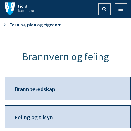
F
j
D
Teknisk, plan og eigedom
o
u
r
e
Brannvern og feiing
d
r
k
h
o
Brannberedskap
e
m
r
m
Feiing og tilsyn
:
u