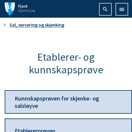
F
j
D
Sal, servering og skjenking
o
u
r
e
Etablerer- og
d
kunnskapsprøve
r
k
h
o
e
m
Kunnskapsprøven for skjenke- og
salsløyve
r
m
:
u
Etablererprøven