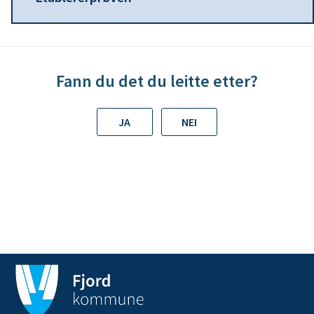
n
e
Fann du det du leitte etter?
JA
NEI