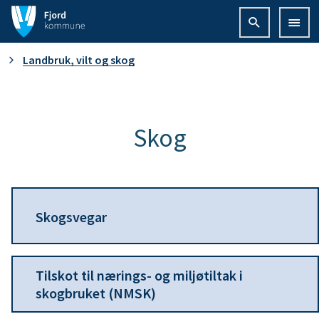
F
j
D
Landbruk, vilt og skog
o
u
r
e
Skog
d
r
k
h
o
Skogsvegar
e
m
r
m
Tilskot til nærings- og miljøtiltak i
skogbruket (NMSK)
:
u