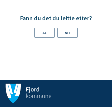
n
e
Fann du det du leitte etter?
JA
NEI