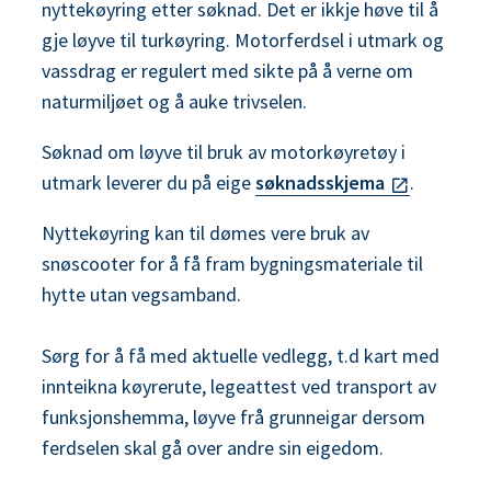
nyttekøyring etter søknad. Det er ikkje høve til å
n
gje løyve til turkøyring. Motorferdsel i utmark og
e
vassdrag er regulert med sikte på å verne om
naturmiljøet og å auke trivselen.
Søknad om løyve til bruk av motorkøyretøy i
utmark leverer du på eige
søknadsskjema
.
Nyttekøyring kan til dømes vere bruk av
snøscooter for å få fram bygningsmateriale til
hytte utan vegsamband.
Sørg for å få med aktuelle vedlegg, t.d kart med
innteikna køyrerute, legeattest ved transport av
funksjonshemma, løyve frå grunneigar dersom
ferdselen skal gå over andre sin eigedom.