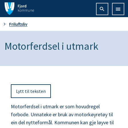
F
j
D
Friluftsliv
o
u
Motorferdsel i utmark
r
e
d
r
k
h
o
Lytt til teksten
e
m
r
Motorferdsel i utmark er som hovudregel
m
forbode. Unnateke er bruk av motorkøyretøy til
:
u
ein del nytteformål. Kommunen kan gje løyve til