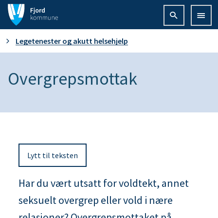
F
j
D
Legetenester og akutt helsehjelp
o
u
Overgrepsmottak
r
e
d
r
k
h
o
Lytt til teksten
e
m
r
Har du vært utsatt for voldtekt, annet
m
seksuelt overgrep eller vold i nære
:
u
relasjoner? Overgrepsmottaket på