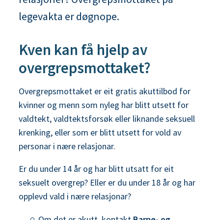
n
legevakta er døgnope.
e
Kven kan få hjelp av
overgrepsmottaket?
Overgrepsmottaket er eit gratis akuttilbod for
kvinner og menn som nyleg har blitt utsett for
valdtekt, valdtektsforsøk eller liknande seksuell
krenking, eller som er blitt utsett for vold av
personar i nære relasjonar.
Er du under 14 år og har blitt utsatt for eit
seksuelt overgrep? Eller er du under 18 år og har
opplevd vald i nære relasjonar?
Om det er akutt, kontakt
Barne- og