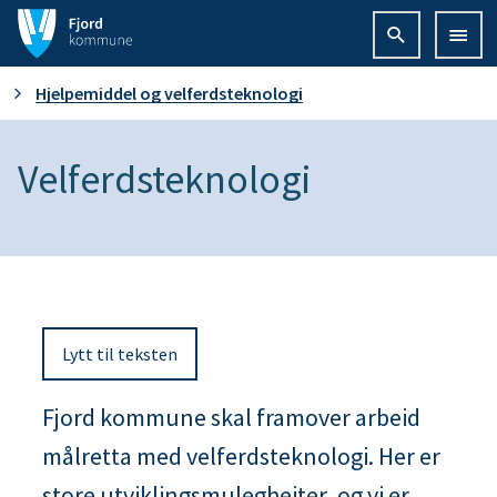
F
j
D
Hjelpemiddel og velferdsteknologi
o
u
Velferdsteknologi
r
e
d
r
k
h
o
Lytt til teksten
e
m
r
Fjord kommune skal framover arbeid
m
målretta med velferdsteknologi. Her er
:
u
store utviklingsmulegheiter, og vi er