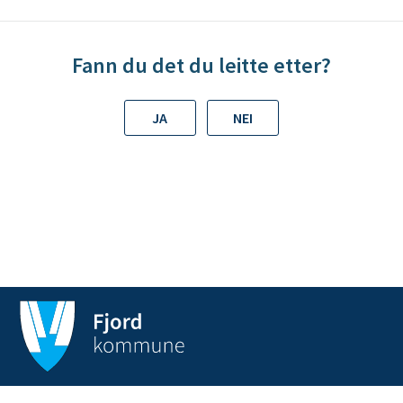
n
e
Fann du det du leitte etter?
JA
NEI