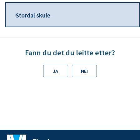
n
Stordal skule
e
Fann du det du leitte etter?
JA
NEI