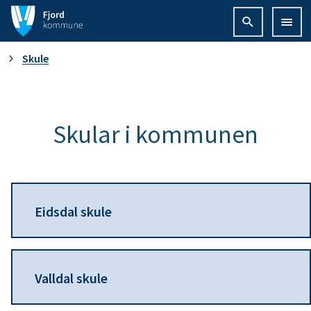
F
j
D
Skule
o
u
r
e
Skular i kommunen
d
r
k
h
o
Eidsdal skule
e
m
r
m
Valldal skule
:
u