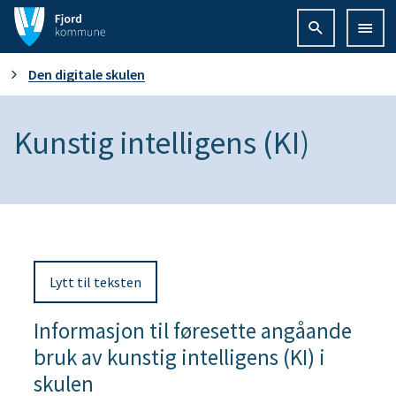
F
j
D
Den digitale skulen
o
u
Kunstig intelligens (KI)
r
e
d
r
k
h
o
Lytt til teksten
e
m
Informasjon til føresette angåande
r
m
bruk av kunstig intelligens (KI) i
:
u
skulen