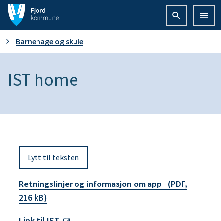
F
j
D
Barnehage og skule
o
u
IST home
r
e
d
r
k
h
o
Lytt til teksten
e
m
r
Retningslinjer og informasjon om app
(PDF,
m
216 kB)
:
u
Link til IST