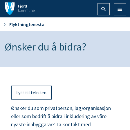
F
j
D
Flyktningtenesta
o
u
Ønsker du å bidra?
r
e
d
r
k
h
o
Lytt til teksten
e
m
r
Ønsker du som privatperson, lag/organisasjon
m
eller som bedrift å bidra i inkludering av våre
:
u
nyaste innbyggarar? Ta kontakt med