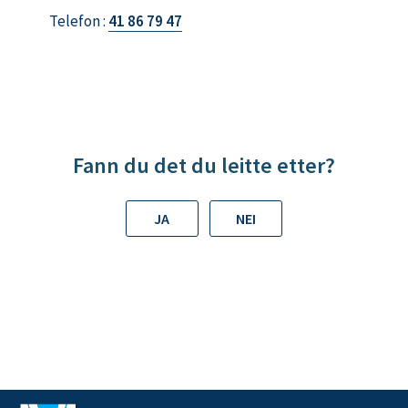
i
Telefon
41 86 79 47
l
L
i
s
a
M
Fann du det du leitte etter?
a
r
JA
NEI
i
N
y
g
å
r
d