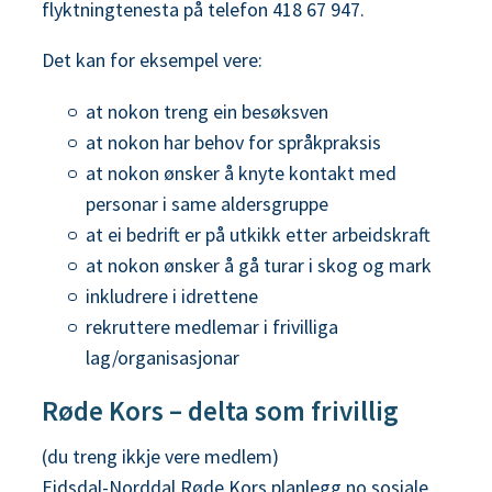
flyktningtenesta på telefon 418 67 947.
n
Det kan for eksempel vere:
e
at nokon treng ein besøksven
at nokon har behov for språkpraksis
at nokon ønsker å knyte kontakt med
personar i same aldersgruppe
at ei bedrift er på utkikk etter arbeidskraft
at nokon ønsker å gå turar i skog og mark
inkludrere i idrettene
rekruttere medlemar i frivilliga
lag/organisasjonar
Røde Kors – delta som frivillig
(du treng ikkje vere medlem)
Eidsdal-Norddal Røde Kors planlegg no sosiale