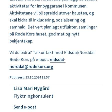
aktivitetar for innbyggarane i kommunen.
Aktivitetane vil bli spreidd utover hausten, og
skal bidra til inkludering, sosialisering og
samhald. Det vert planlagt utflukter, samlingar
på Røde Kors huset, god mat og nytt
bekjentskap.
Vil du bidra? Ta kontakt med Eidsdal/Norddal
Røde Kors på e-post:
eidsdal-
norddal@rodekors.org
Publisert
23.10.2024 12.57
Lisa Mari Nygård
Flyktningkonsulent
t
Send e-post