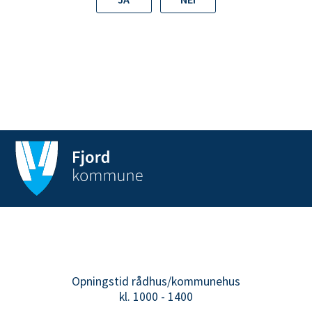
i
N
y
g
å
r
d
Opningstid rådhus/kommunehus
kl. 1000 - 1400