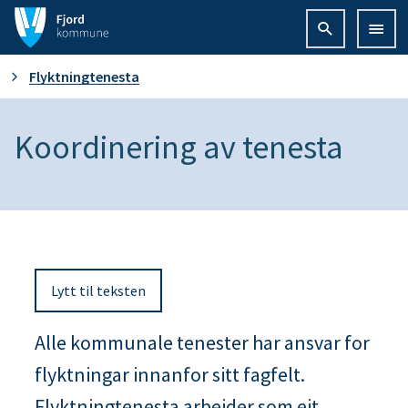
F
j
D
Flyktningtenesta
o
u
Koordinering av tenesta
r
e
d
r
k
h
o
Lytt til teksten
e
m
r
Alle kommunale tenester har ansvar for
m
flyktningar innanfor sitt fagfelt.
:
u
Flyktningtenesta arbeider som eit