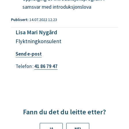
samsvar med introduksjonslova
Publisert
14.07.2022 12.23
Lisa Mari Nygård
Flyktningkonsulent
t
Send e-post
i
Telefon
41 86 79 47
l
L
i
s
a
M
Fann du det du leitte etter?
a
r
JA
NEI