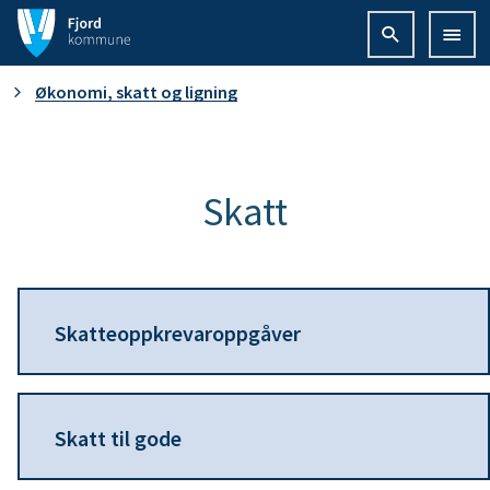
F
j
D
Økonomi, skatt og ligning
o
u
r
e
Skatt
d
r
k
h
o
Skatteoppkrevaroppgåver
e
m
r
m
Skatt til gode
:
u