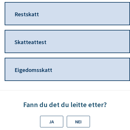
n
Restskatt
e
Skatteattest
Eigedomsskatt
Fann du det du leitte etter?
JA
NEI