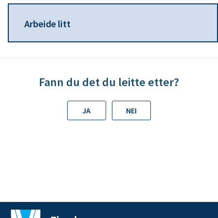
n
Arbeide litt
e
Fann du det du leitte etter?
JA
NEI