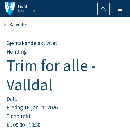
F
j
D
Kalender
o
u
Gjentakande aktivitet
r
Hending
e
d
Trim for alle -
r
k
Valldal
h
o
e
m
Dato
Fredag 16. januar 2026
r
m
Tidspunkt
:
u
kl. 09:30 - 10:30