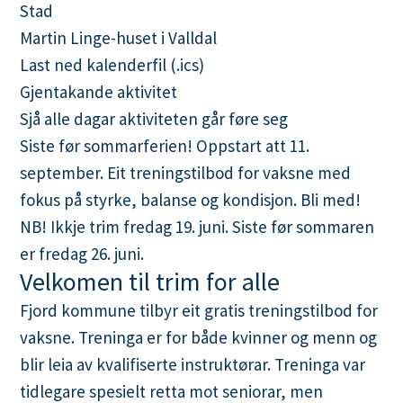
Stad
n
Martin Linge-huset i Valldal
e
L
Last ned kalenderfil (.ics)
a
Gjentakande aktivitet
s
Sjå alle dagar aktiviteten går føre seg
t
Siste før sommarferien! Oppstart att 11.
n
september. Eit treningstilbod for vaksne med
e
fokus på styrke, balanse og kondisjon. Bli med!
d
NB! Ikkje trim fredag 19. juni. Siste før sommaren
k
er fredag 26. juni.
Velkomen til trim for alle
a
l
Fjord kommune tilbyr eit gratis treningstilbod for
e
vaksne. Treninga er for både kvinner og menn og
n
blir leia av kvalifiserte instruktørar. Treninga var
d
tidlegare spesielt retta mot seniorar, men