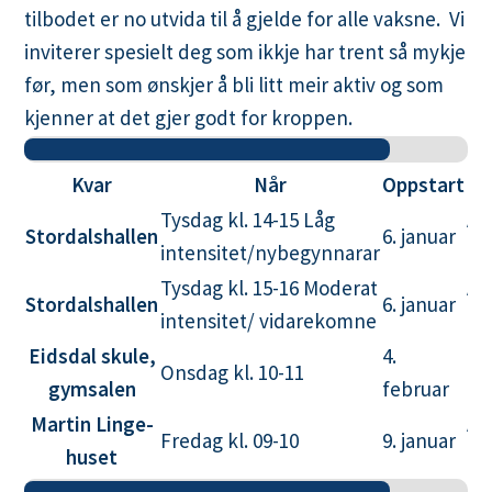
e
tilbodet er no utvida til å gjelde for alle vaksne. Vi
r
inviterer spesielt deg som ikkje har trent så mykje
f
før, men som ønskjer å bli litt meir aktiv og som
i
kjenner at det gjer godt for kroppen.
l
(
Kvar
Når
Oppstart
In
.
Tysdag kl. 14-15 Låg
An
Stordalshallen
6. januar
i
intensitet/nybegynnarar
Ka
c
Tysdag kl. 15-16 Moderat
An
Stordalshallen
6. januar
s
intensitet/ vidarekomne
Ka
)
Eidsdal skule,
4.
Ce
Onsdag kl. 10-11
gymsalen
februar
Pe
Martin Linge-
An
Fredag kl. 09-10
9. januar
huset
Ka