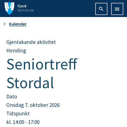
F
j
D
Kalender
o
u
Gjentakande aktivitet
r
Hending
e
d
Seniortreff
r
k
Stordal
h
o
e
m
Dato
Onsdag 7. oktober 2026
r
m
Tidspunkt
:
u
kl. 14:00 - 17:00