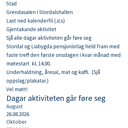
Stad
n
Grendasalen i Stordalshallen
e
L
Last ned kalenderfil (.ics)
a
Gjentakande aktivitet
s
Sjå alle dagar aktiviteten går føre seg
t
Stordal og Liabygda pensjonistlag held fram med
n
faste treff den første onsdagen i kvar månad med
e
møtestart kl. 14.00.
d
Underhaldning, åresal, mat og kaffi. (Sjå
k
oppslag/plakatar.)
a
Vel møtt!
Dagar aktiviteten går føre seg
l
e
August
26.08.2026
n
Oktober
d