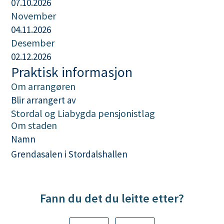
07.10.2026
e
November
r
04.11.2026
f
Desember
i
02.12.2026
l
Praktisk informasjon
(
Om arrangøren
.
Blir arrangert av
i
Stordal og Liabygda pensjonistlag
Om staden
c
Namn
s
Grendasalen i Stordalshallen
)
Fann du det du leitte etter?